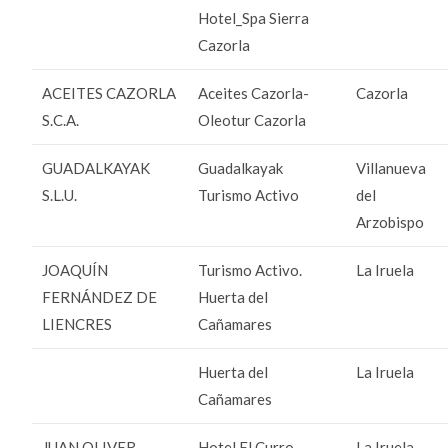
Hotel_Spa Sierra
Cazorla
ACEITES CAZORLA
Aceites Cazorla-
Cazorla
S.C.A.
Oleotur Cazorla
GUADALKAYAK
Guadalkayak
Villanueva
S.L.U.
Turismo Activo
del
Arzobispo
JOAQUÍN
Turismo Activo.
La Iruela
FERNÁNDEZ DE
Huerta del
LIENCRES
Cañamares
Huerta del
La Iruela
Cañamares
JUAN OLIVER
Hotel El Curro
La Iruela