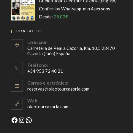
Guided Tour Oleotour Cazorla (English)
Confirm by Whatsapp, min 4 persons
Desde:
25.00
€
CONTACTO
Dirección:
Carretera de Peal a Cazorla, Km. 10,5 23470
Cazorla (Jaén) España
Teléfono:
+34 953 72 40 21
Se
Correo electrónico:
abre
Se
reservas@oleotourcazorla.com
en
abre
en
tu
Web:
tu
oleotourcazorla.com
aplicación
aplicación
Facebook
Instagram
WhatsApp