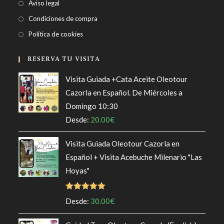
Se
Aviso legal
abre
Se
Condiciones de compra
en
abre
Se
Política de cookies
una
en
abre
nueva
una
en
RESERVA TU VISITA
pestaña
nueva
una
Visita Guiada +Cata Aceite Oleotour
pestaña
nueva
Cazorla en Español. De Miércoles a
pestaña
Domingo 10:30
Desde:
20.00
€
Visita Guiada Oleotour Cazorla en
Español + Visita Acebuche Milenario "Las
Hoyas"
Valorado
Desde:
30.00
€
con
5.00
de
5