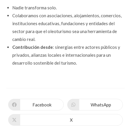
Nadie transforma solo.
Colaboramos con asociaciones, alojamientos, comercios,
instituciones educativas, fundaciones y entidades del
sector para que el oleoturismo sea una herramienta de
cambio real.
Contribución desde
: sinergias entre actores públicos y
privados, alianzas locales e internacionales para un
desarrollo sostenible del turismo.
Facebook
WhatsApp
Se
Se
abre
abre
en
en
una
una
X
Se
nueva
nueva
abre
ventana
ventana
en