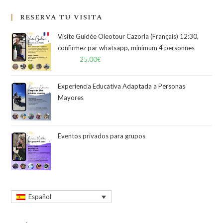
una
nueva
RESERVA TU VISITA
ventana
Visite Guidée Oleotour Cazorla (Français) 12:30,
confirmez par whatsapp, minimum 4 personnes
Desde:
25.00
€
Experiencia Educativa Adaptada a Personas
Mayores
Eventos privados para grupos
Español