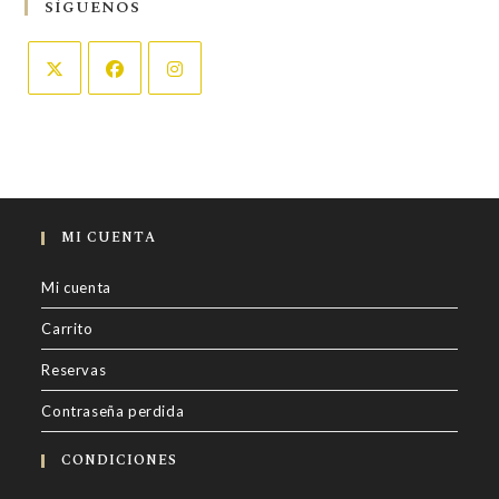
SÍGUENOS
Se
Se
Se
abre
abre
abre
en
en
en
una
una
una
nueva
nueva
nueva
MI CUENTA
pestaña
pestaña
pestaña
Mi cuenta
Carrito
Reservas
Contraseña perdida
CONDICIONES